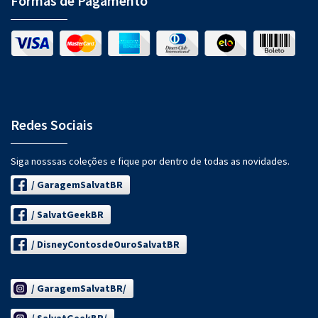
Formas de Pagamento
Redes Sociais
Siga nosssas coleções e fique por dentro de todas as novidades.
/ GaragemSalvatBR
/ SalvatGeekBR
/ DisneyContosdeOuroSalvatBR
/ GaragemSalvatBR/
/ SalvatGeekBR/