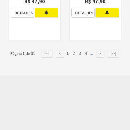
R$ 47,90
R$ 47,90
DETALHES
DETALHES
1
2
3
4
Página 1 de 31
...
|<<
<
>
>>|