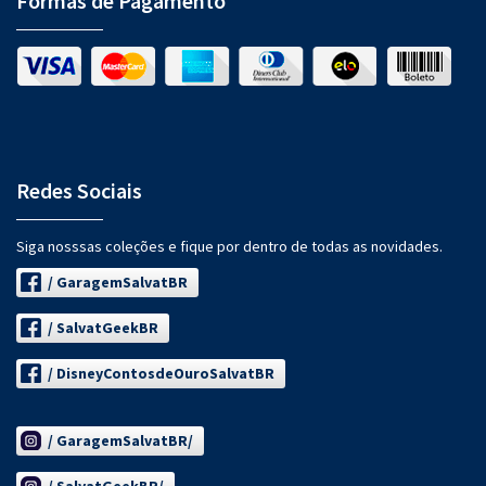
Formas de Pagamento
Redes Sociais
Siga nosssas coleções e fique por dentro de todas as novidades.
/ GaragemSalvatBR
/ SalvatGeekBR
/ DisneyContosdeOuroSalvatBR
/ GaragemSalvatBR/