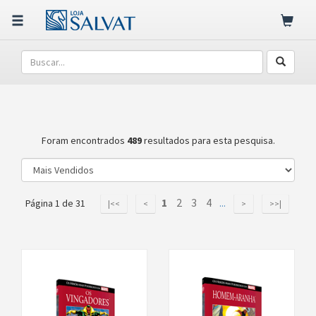
Foram encontrados
489
resultados para esta pesquisa.
1
2
3
4
Página 1 de 31
...
|<<
<
>
>>|