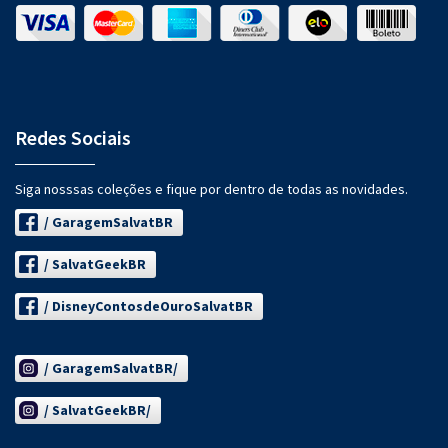
Redes Sociais
Siga nosssas coleções e fique por dentro de todas as novidades.
/ GaragemSalvatBR
/ SalvatGeekBR
/ DisneyContosdeOuroSalvatBR
/ GaragemSalvatBR/
/ SalvatGeekBR/