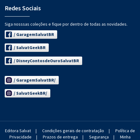
Redes Sociais
Siga nosssas coleções e fique por dentro de todas as novidades.
/ GaragemSalvatBR
/ SalvatGeekBR
/ DisneyContosdeOuroSalvatBR
/ GaragemSalvatBR/
/ SalvatGeekBR/
Editora Salvat
|
Condições gerais de contratação
|
Política de
Privacidade
|
Prazos de entrega
|
Segurança
|
Minha