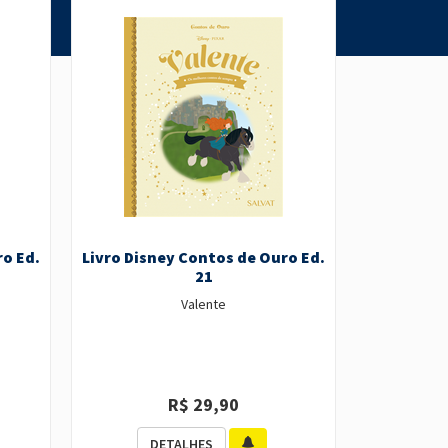
ro Ed.
Livro Disney Contos de Ouro Ed.
Livro Disn
21
Valente
R$ 29,90
DETALHES
D