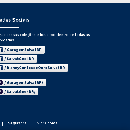
edes Sociais
ga nosssas coleções e fique por dentro de todas as
vidades.
/ GaragemSalvatBR
/ SalvatGeekBR
/ DisneyContosdeOuroSalvatBR
/ GaragemSalvatBR/
/ SalvatGeekBR/
|
Segurança
|
Minha conta