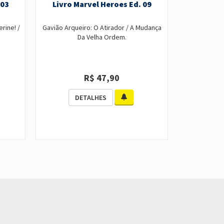
 03
Livro Marvel Heroes Ed. 09
Livro M
rine! /
Gavião Arqueiro: O Atirador / A Mudança
X-Men: Os 
Da Velha Ordem.
R$ 47,90
DETALHES
D