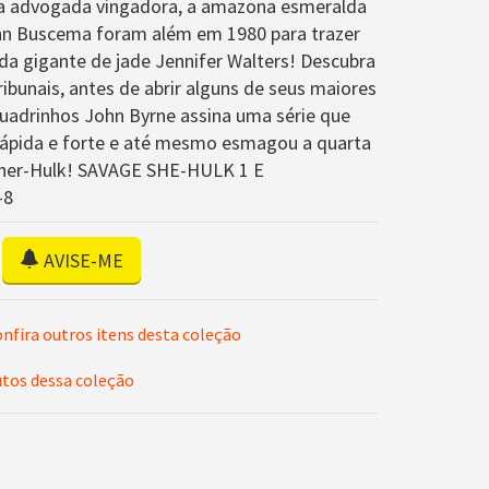
 a advogada vingadora, a amazona esmeralda
ohn Buscema foram além em 1980 para trazer
da gigante de jade Jennifer Walters! Descubra
ribunais, antes de abrir alguns de seus maiores
uadrinhos John Byrne assina uma série que
 rápida e forte e até mesmo esmagou a quarta
ulher-Hulk! SAVAGE SHE-HULK 1 E
-8
AVISE-ME
nfira outros itens desta coleção
utos dessa coleção