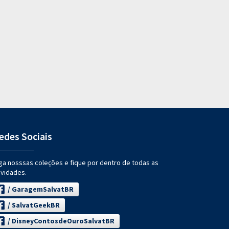
edes Sociais
ga nosssas coleções e fique por dentro de todas as
vidades.
/ GaragemSalvatBR
/ SalvatGeekBR
/ DisneyContosdeOuroSalvatBR