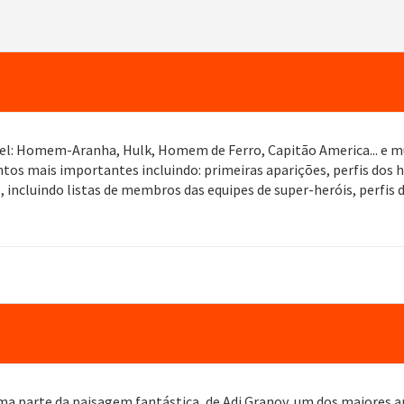
el: Homem-Aranha, Hulk, Homem de Ferro, Capitão America... e mui
os mais importantes incluindo: primeiras aparições, perfis dos he
cluindo listas de membros das equipes de super-heróis, perfis do
uma parte da paisagem fantástica, de Adi Granov, um dos maiores ar