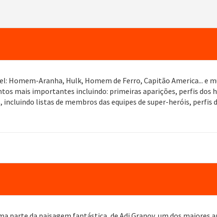
el: Homem-Aranha, Hulk, Homem de Ferro, Capitão America... e mui
os mais importantes incluindo: primeiras aparições, perfis dos he
cluindo listas de membros das equipes de super-heróis, perfis do
uma parte da paisagem fantástica, de Adi Granov, um dos maiores ar