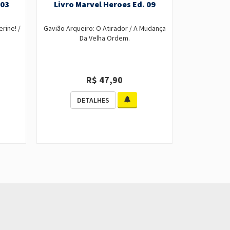
 03
Livro Marvel Heroes Ed. 09
Livro M
rine! /
Gavião Arqueiro: O Atirador / A Mudança
X-Men: Os 
Da Velha Ordem.
R$ 47,90
DETALHES
D