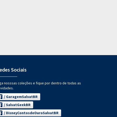
edes Sociais
ga nosssas coleções e fique por dentro de todas as
vidades.
/ GaragemSalvatBR
/ SalvatGeekBR
/ DisneyContosdeOuroSalvatBR