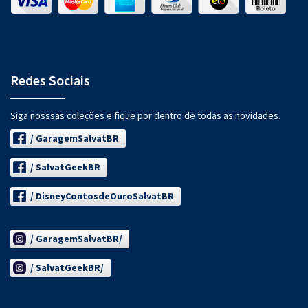
Redes Sociais
Siga nosssas coleções e fique por dentro de todas as novidades.
/ GaragemSalvatBR
/ SalvatGeekBR
/ DisneyContosdeOuroSalvatBR
/ GaragemSalvatBR/
/ SalvatGeekBR/