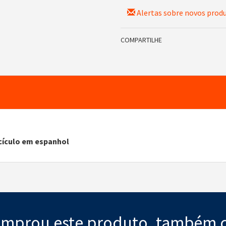
Alertas sobre novos prod
COMPARTILHE
ículo em espanhol
mprou este produto, também 