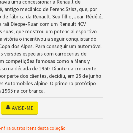
havia uma concessionaria Renault de
, antigo mecânico de Ferenc Szisz, que, por
o de fábrica da Renault. Seu filho, Jean Rédélé,
 rali Dieppe-Ruan com um Renault 4CV
as suas, que mostrou um potencial esportivo
a vitória o incentivou a seguir conquistando
na Copa dos Alpes. Para conseguir um automóvel
as versões especiais com carrocerias de
 em competições famosas como a Mans y
sso na década de 1950. Diante da crescente
r parte dos clientes, decidiu, em 25 de junho
es Automobiles Alpine. O primeiro protótipo
m 1965 na cor branca.
AVISE-ME
nfira outros itens desta coleção