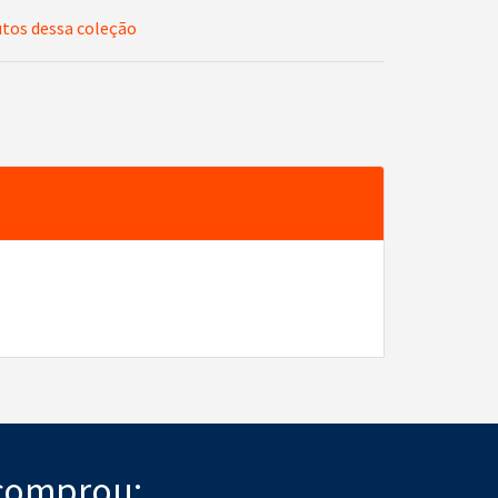
utos dessa coleção
comprou: