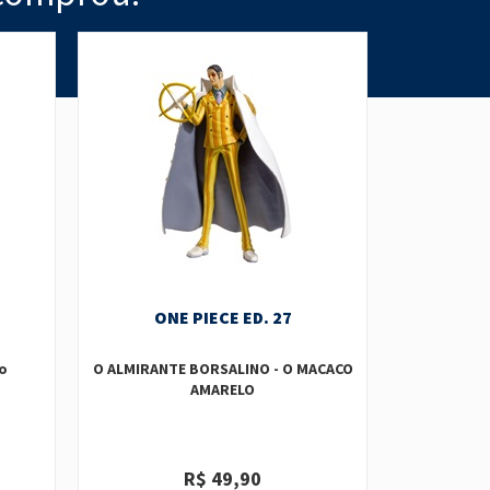
ONE PIECE ED. 27
ON
o
O ALMIRANTE BORSALINO - O MACACO
ROB.LUCCI
AMARELO
R$ 49,90