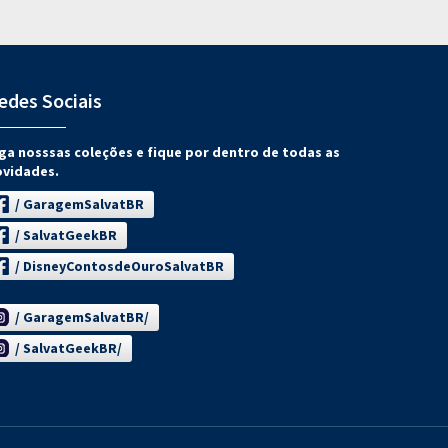
edes Sociais
ga nosssas coleções e fique por dentro de todas as
ovidades.
/ GaragemSalvatBR
/ SalvatGeekBR
/ DisneyContosdeOuroSalvatBR
/ GaragemSalvatBR/
/ SalvatGeekBR/