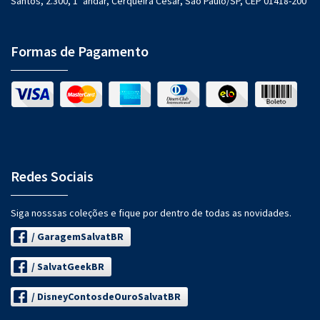
Santos, 2.300, 1º andar, Cerqueira César, São Paulo/SP, CEP 01418-200
Formas de Pagamento
Redes Sociais
Siga nosssas coleções e fique por dentro de todas as novidades.
/ GaragemSalvatBR
/ SalvatGeekBR
/ DisneyContosdeOuroSalvatBR