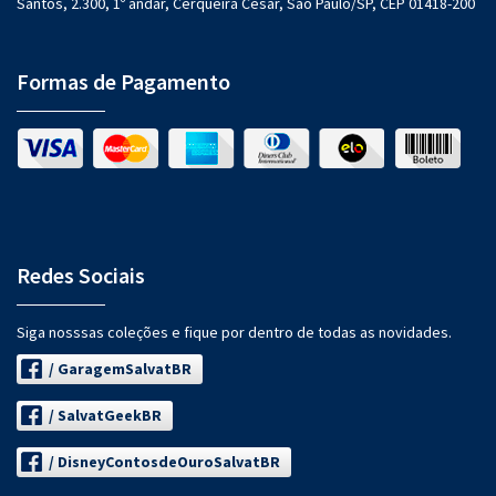
Santos, 2.300, 1º andar, Cerqueira César, São Paulo/SP, CEP 01418-200
Formas de Pagamento
Redes Sociais
Siga nosssas coleções e fique por dentro de todas as novidades.
/ GaragemSalvatBR
/ SalvatGeekBR
/ DisneyContosdeOuroSalvatBR